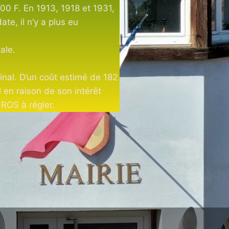
00 F. En 1913, 1918 et 1931,
te, il n’y a plus eu
ale.
ginal. D’un coût estimé de 182
l en raison de son intérêt
ROS à régler.