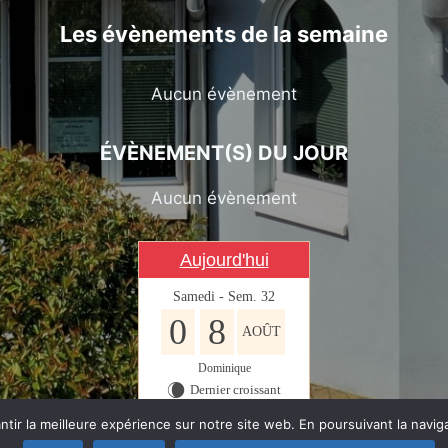
Les évènements de la semaine
Aucun évènement
ÉVÈNEMENT(S) DU JOUR
Aucun évènement
Aujourd'hui
Samedi - Sem. 32
0
8
AOÛT
Dominique
Dernier croissant
W
tir la meilleure expérience sur notre site web. En poursuivant la navig