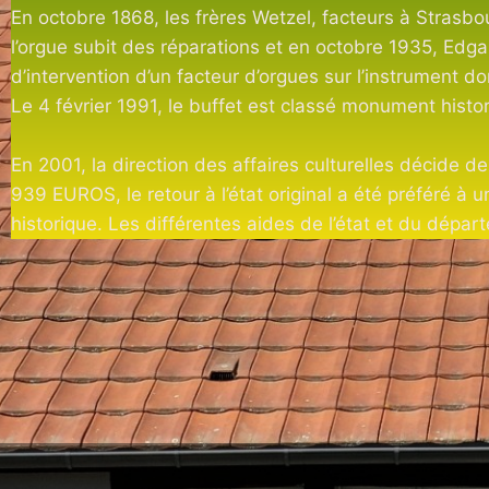
En octobre 1868, les frères Wetzel, facteurs à Strasbo
l’orgue subit des réparations et en octobre 1935, Edgar 
d’intervention d’un facteur d’orgues sur l’instrument do
Le 4 février 1991, le buffet est classé monument histo
En 2001, la direction des affaires culturelles décide d
939 EUROS, le retour à l’état original a été préféré à u
historique. Les différentes aides de l’état et du dé