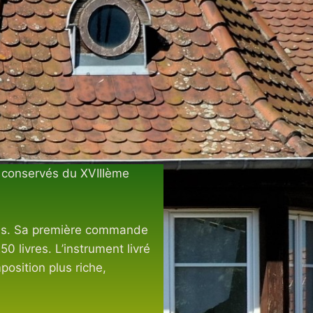
x conservés du XVIIIème
 ans. Sa première commande
 livres. L’instrument livré
osition plus riche,