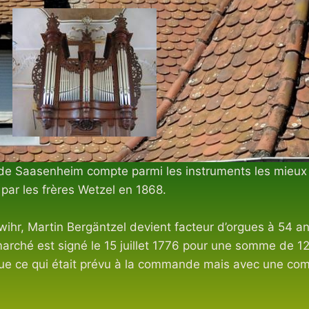
ue de Saasenheim compte parmi les instruments les mieu
par les frères Wetzel en 1868.
wihr, Martin Bergäntzel devient facteur d’orgues à 54
arché est signé le 15 juillet 1776 pour une somme de 1250
que ce qui était prévu à la commande mais avec une comp