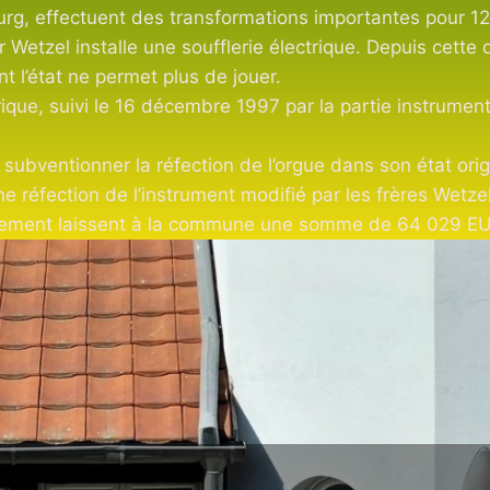
urg, effectuent des transformations importantes pour 12
Wetzel installe une soufflerie électrique. Depuis cette da
nt l’état ne permet plus de jouer.
rique, suivi le 16 décembre 1997 par la partie instrument
e subventionner la réfection de l’orgue dans son état ori
ne réfection de l’instrument modifié par les frères Wetze
partement laissent à la commune une somme de 64 029 EU