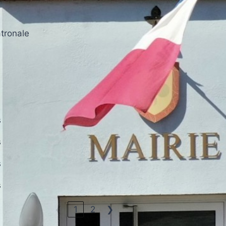
tronale
s
s
s
s
❮
1
2
❯