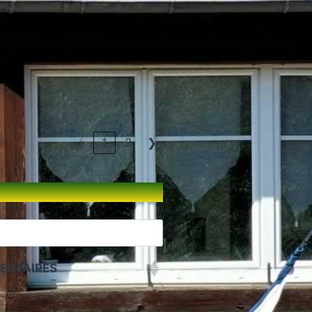
❮
1
2
❯
ENTAIRES
ENTAIRES