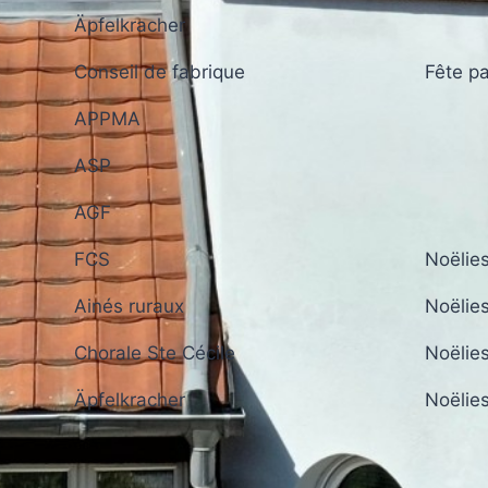
Äpfelkracher
Conseil de fabrique
Fête pa
APPMA
ASP
AGF
FCS
Noëlie
Ainés ruraux
Noëlie
Chorale Ste Cécile
Noëlie
Äpfelkracher
Noëlie