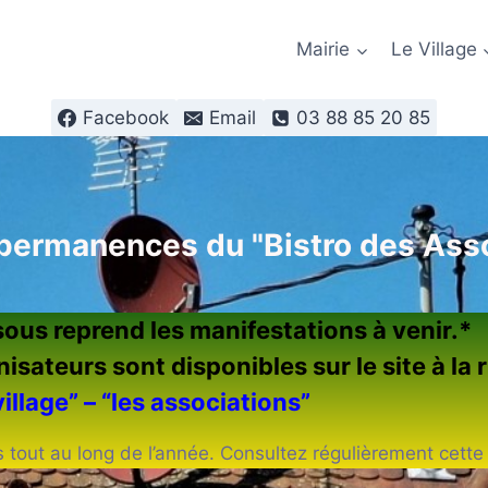
Mairie
Le Village
Facebook
Email
03 88 85 20 85
 permanences du "Bistro des Asso
sous reprend les manifestations à venir.*
sateurs sont disponibles sur le site à la 
village” – “les associations”
 tout au long de l’année. Consultez régulièrement cette