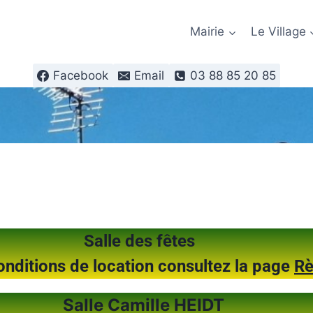
Mairie
Le Village
Facebook
Email
03 88 85 20 85
Salle des fêtes
 conditions de location consultez la page
Rè
Salle Camille HEIDT