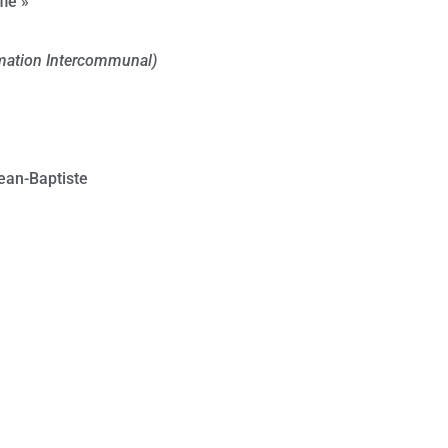
fle »
mation Intercommunal)
Jean-Baptiste