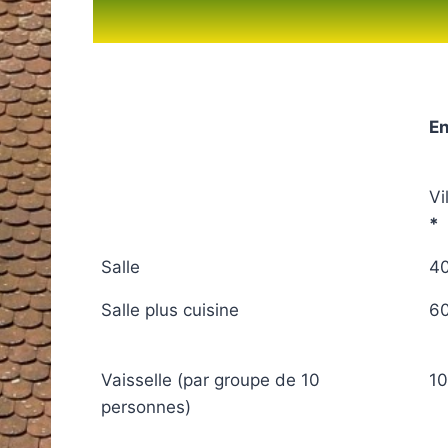
E
Vi
*
Salle
40
Salle plus cuisine
60
Vaisselle (par groupe de 10
10
personnes)