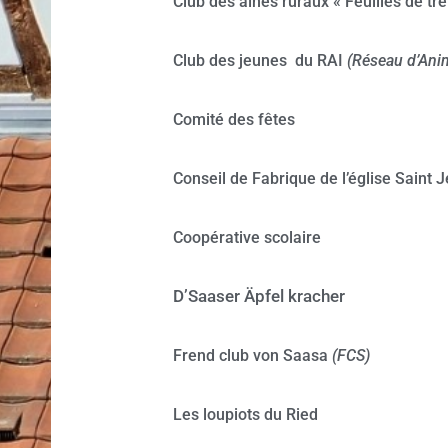
Club des aînés ruraux « Feuilles de trè
Club des jeunes du RAI
(Réseau d’Ani
Comité des fêtes
Conseil de Fabrique de l’église Saint 
Coopérative scolaire
D’Saaser Äpfel kracher
Frend club von Saasa
(FCS)
Les loupiots du Ried