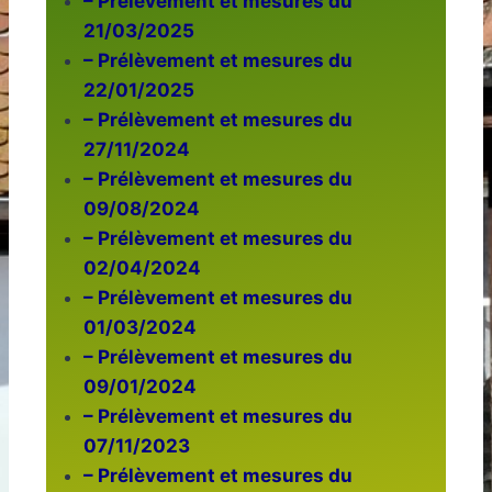
– Prélèvement et mesures du
21/03/2025
– Prélèvement et mesures du
22/01/2025
– Prélèvement et mesures du
27/11/2024
– Prélèvement et mesures du
09/08/2024
– Prélèvement et mesures du
02/04/2024
– Prélèvement et mesures du
01/03/2024
– Prélèvement et mesures du
09/01/2024
– Prélèvement et mesures du
07/11/2023
– Prélèvement et mesures du