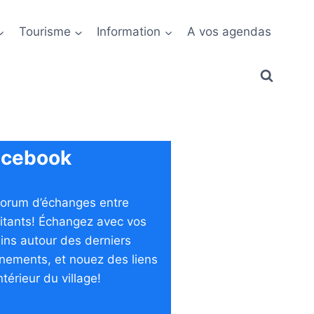
Tourisme
Information
A vos agendas
acebook
forum d’échanges entre
itants! Échangez avec vos
sins autour des derniers
nements, et nouez des liens
intérieur du village!