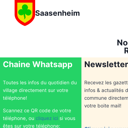
Saasenheim
No
Chaine Whatsapp
Newsletter
Toutes les infos du quotidien du
Recevez les gazett
village directement sur votre
infos & actualités d
téléphone!
commune directem
votre boite mail!
Scannez ce QR code de votre
téléphone, ou
cliquez ici
si vous
êtes sur votre téléphone: