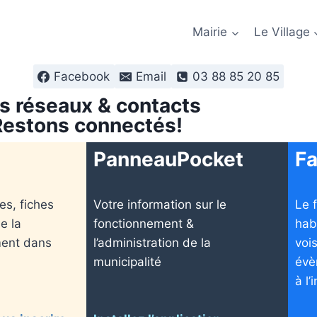
Mairie
Le Village
Facebook
Email
03 88 85 20 85
s réseaux & contacts
Restons connectés!
PanneauPocket
F
es, fiches
Votre information sur le
Le 
e la
fonctionnement &
hab
ent dans
l’administration de la
voi
municipalité
évè
à l’