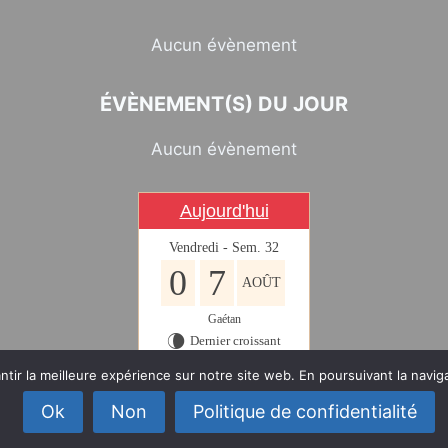
Aucun évènement
ÉVÈNEMENT(S) DU JOUR
Aucun évènement
Aujourd'hui
Vendredi - Sem. 32
0
7
AOÛT
Gaétan
Dernier croissant
V
tir la meilleure expérience sur notre site web. En poursuivant la navig
Ok
Non
Politique de confidentialité
© 2026 Saasenheim
CONTACT WEBMASTER