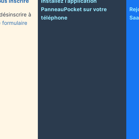
ous inscrire
Installez l’application
PanneauPocket sur votre
Rej
ésinscrire à
téléphone
Sa
 formulaire