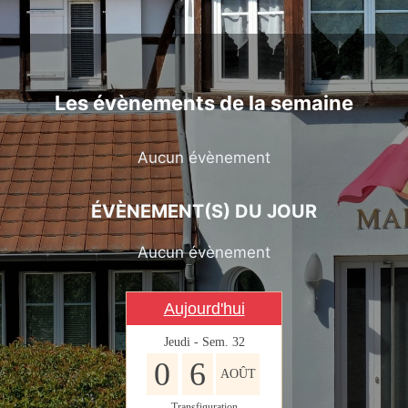
Les évènements de la semaine
Aucun évènement
ÉVÈNEMENT(S) DU JOUR
Aucun évènement
Aujourd'hui
Jeudi - Sem. 32
0
6
AOÛT
Transfiguration