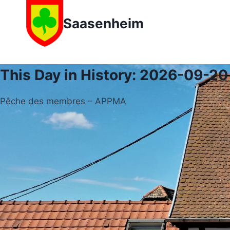
Aller
au
Saasenheim
contenu
This Day in History: 2026-09-20
Pêche des membres – APPMA