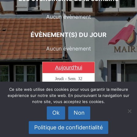
Aucun évènement
ÉVÈNEMENT(S) DU JOUR
Aucun évènement
Aujourd'hui
Jeudi - Sem. 32
0
6
Ce site web utilise des cookies pour vous garantir la meilleure
AOÛT
expérience sur notre site web. En poursuivant la navigation sur
Transfiguration
notre site, vous acceptez les cookies.
Dernier quartier
T
Ok
Non
Politique de confidentialité
© 2026 Saasenheim
CONTACT WEBMASTER